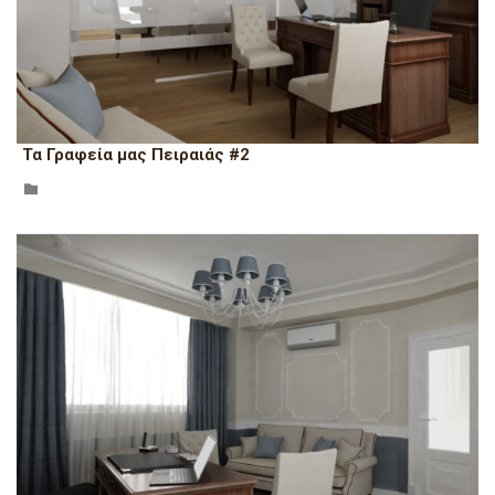
Τα Γραφεία μας Πειραιάς #2
CATEGORY
