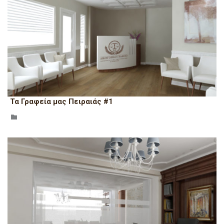
Τα Γραφεία μας Πειραιάς #1
CATEGORY
