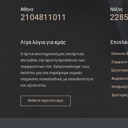
Αθήνα
Νάξος
2104811011
2285
Λίγα λόγια για εμάς
Επιπλέ
Κόκκινα 
Η άρτια επιστημονική μας κατάρτιση
επιτρέπει την άριστη προάσπιση των
Σύμφωνο
συμφερόντων σας. Εκπροσωπούμε τους
Εργατικέ
πελάτες μας και παρέχουμε νομικές
Ασφαλισ
υπηρεσίες πανελλαδικά, με υπευθυνότητα
και αξιοπιστία.
Υποβολή
Διαταγέ
Μάθετε περισσότερα