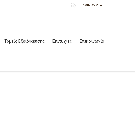

ΕΠΙΚΟΙΝΩΝΙΑ →
Skip
Τομείς Εξειδίκευσης
Επιτυχίες
Επικοινωνία
to
content