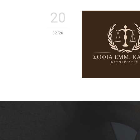
20
02 '26