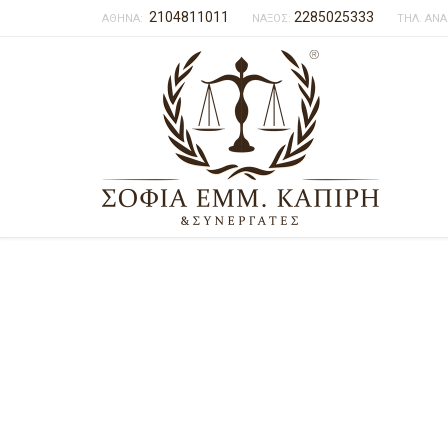
2104811011
2285025333
ΑΘΗΝΑ:
ΝΑΞΟΣ:
ΤΗΛ. ΑΝΑ