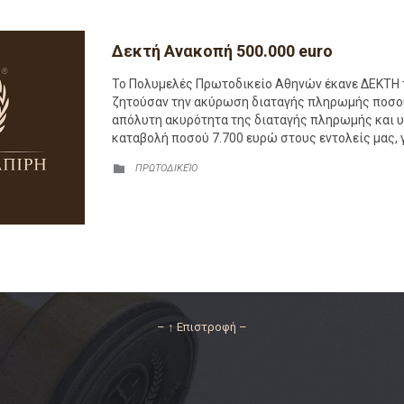
Δεκτή Ανακοπή 500.000 euro
Το Πολυμελές Πρωτοδικείο Αθηνών έκανε ΔΕΚΤΗ τη
ζητούσαν την ακύρωση διαταγής πληρωμής ποσού 
απόλυτη ακυρότητα της διαταγής πληρωμής και υπ
καταβολή ποσού 7.700 ευρώ στους εντολείς μας, γ
CATEGORY
ΠΡΩΤΟΔΙΚΕΊΟ

– ↑ Επιστροφή –