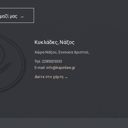
 μαζί μας →
Κυκλάδες, Νάξος
Χώρα Νάξου, Συνοικία Χριστού,
Τηλ: 2285025333
E-mail:
info@kapirilaw.gr
Δείτε στο χάρτη
→