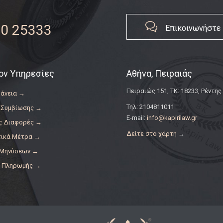

0 25333
Επικοινωνήστε
ον Υπηρεσίες
Αθήνα, Πειραιάς
Πειραιώς 151, ΤΚ: 18233, Ρέντης
δάνεια →
Τηλ: 2104811011
 Συμβίωσης →
E-mail:
info@kapirilaw.gr
ς Διαφορές →
Δείτε στο χάρτη
→
τικά Μέτρα →
 Μηνύσεων →
ς Πληρωμής →