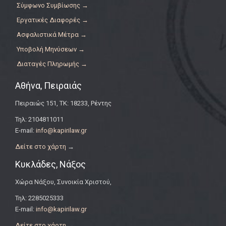
Σύμφωνο Συμβίωσης →
Εργατικές Διαφορές →
Ασφαλιστικά Μέτρα →
Υποβολή Μηνύσεων →
Διαταγές Πληρωμής →
Αθήνα, Πειραιάς
Πειραιώς 151, ΤΚ: 18233, Ρέντης
Τηλ: 2104811011
E-mail:
info@kapirilaw.gr
Δείτε στο χάρτη
→
Κυκλάδες, Νάξος
Χώρα Νάξου, Συνοικία Χριστού,
Τηλ: 2285025333
E-mail:
info@kapirilaw.gr
Δείτε στο χάρτη
→